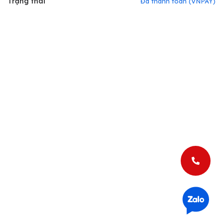
Trạng thái
Đã thanh toán
(
VNPAY
)